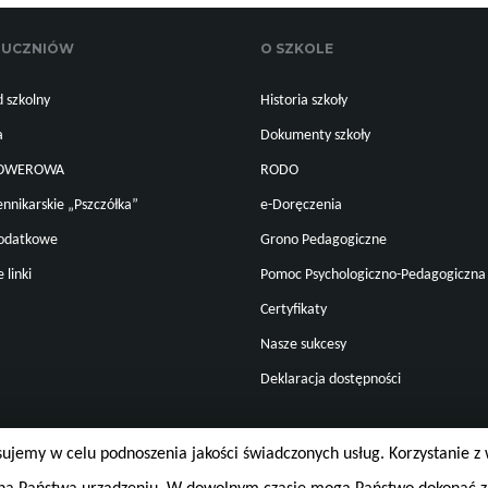
 UCZNIÓW
O SZKOLE
 szkolny
Historia szkoły
a
Dokumenty szkoły
ROWEROWA
RODO
ennikarskie „Pszczółka”
e-Doręczenia
dodatkowe
Grono Pedagogiczne
 linki
Pomoc Psychologiczno-Pedagogiczna
Certyfikaty
Nasze sukcesy
Deklaracja dostępności
osujemy w celu podnoszenia jakości świadczonych usług. Korzystanie z 
elkie prawa zastrzeżone.