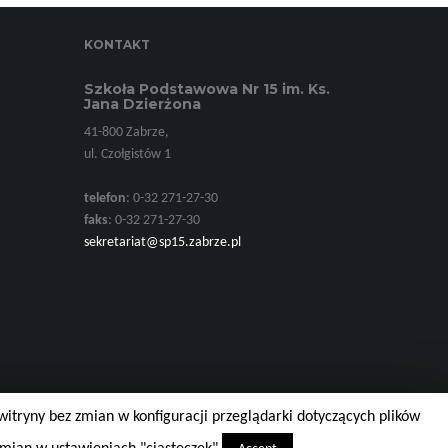
KONTAKT
Szkoła Podstawowa Nr 15 im. Ks.
Jana Dzierżona
41-800 Zabrze,
ul. Czołgistów 1
telefon
: 0-32 271-27-30
faks
: 0-32 271-27-30
sekretariat@sp15.zabrze.pl
witryny bez zmian w konfiguracji przeglądarki dotyczących plików