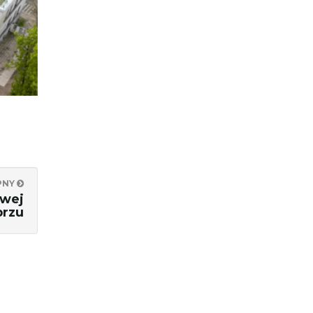
PNY
owej
brzu