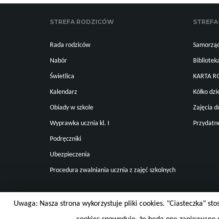
STREFA RODZICÓW
STREFA
Rada rodziców
Samorząd
Nabór
Bibliotek
Świetlica
KARTA 
Kalendarz
Kółko dzi
Obiady w szkole
Zajęcia 
Wyprawka ucznia kl. I
Przydatne
Podręczniki
Ubezpieczenia
Procedura zwalniania ucznia z zajęć szkolnych
Uwaga: Nasza strona wykorzystuje pliki cookies. "Ciasteczka" st
© 2026 Szkoła Podstawowa Nr 15 im. Ks. Jana Dzierżona. Wsz