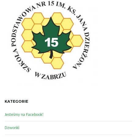
ą
c
z
n
KATEGORIE
Jesteśmy na Facebook!
a
Dzwonki