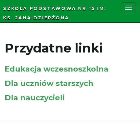
SZKOŁA PODSTAWOWA NR 15 IM.
KS. JANA DZIERŻONA
P
Przydatne linki
r
Edukacja wczesnoszkolna
z
Dla uczniów starszych
Dla nauczycieli
e
ł