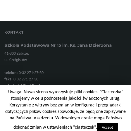
ę
KONTAKT
Szkoła Podstawowa Nr 15 im. Ks. Jana Dzierżona
41-800 Zabrze,
ul. Czołgistów 1
telefon
: 0-32 271-27-30
faks
: 0-32 271-27-30
sekretariat@sp15.zabrze.pl
Uwaga: Nasza strona wykorzystuje pliki cookies. "Ciasteczka"
stosujemy w celu podnoszenia jakości świadczonych usług.
Korzystanie z witryny bez zmian w konfiguracji przeglądarki
© 2026 Szkoła Podstawowa Nr 15 im. Ks. Jana Dzierżona. Wszelkie prawa
dotyczących plików cookies spowoduje, że będą one zapisywane
zastrzeżone.
na Państwa urządzeniu. W dowolnym czasie mogą Państwo
Strona wspierana motywem
Motyw Franz Josef
i Wordpress.
dokonać zmian w ustawieniach "ciasteczek".
Accept