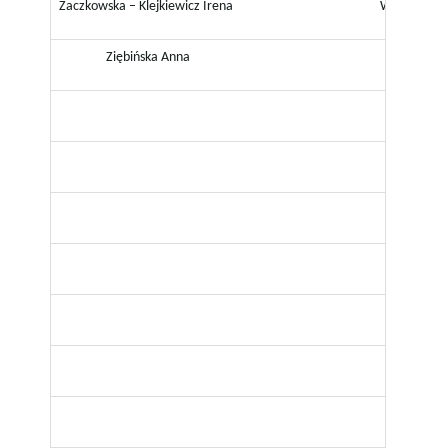
Zaczkowska – Klejkiewicz Irena
Wychowanie
Ziębińska Anna
Język ang