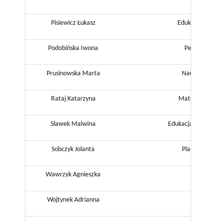
Pisiewicz Łukasz
Edukacja dla b
Podobińska Iwona
Pedagog, języ
Prusinowska Marta
Nauczyciel w
Rataj Katarzyna
Matematyka, fi
Sławek Malwina
Edukacja wczesnos
Sobczyk Jolanta
Plastyka, świet
Wawrzyk Agnieszka
Świetlica 
Wojtynek Adrianna
Język p