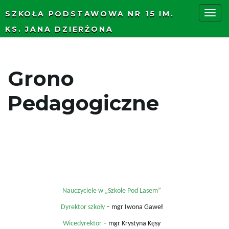
SZKOŁA PODSTAWOWA NR 15 IM.
KS. JANA DZIERŻONA
P
Grono
r
Pedagogiczne
z
e
Nauczyciele w „Szkole Pod Lasem”
ł
Dyrektor szkoły
– mgr Iwona Gaweł
Wicedyrektor
– mgr Krystyna Kęsy