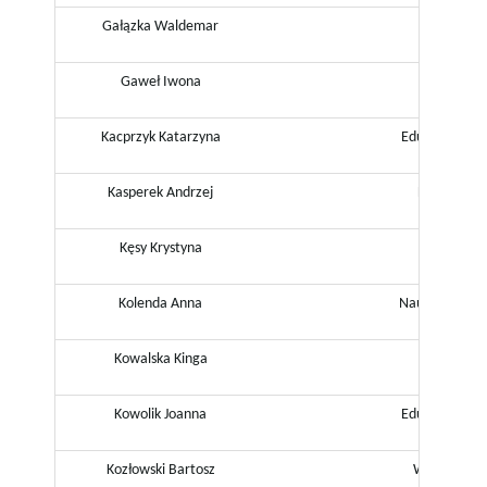
w
Gałązka Waldemar
Muzy
Gaweł Iwona
Przyroda, 
i
Kacprzyk Katarzyna
Edukacja wcz
Kasperek Andrzej
Doradca z
g
Kęsy Krystyna
Język p
a
Kolenda Anna
Nauczyciel w
Kowalska Kinga
Psych
c
Kowolik Joanna
Edukacja wcz
Kozłowski Bartosz
Wychowanie
j