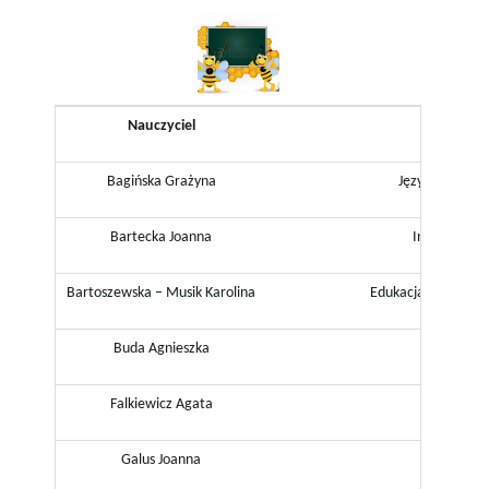
ą
Nauczyciel
Przed
c
Bagińska Grażyna
Język polski, ję
z
Bartecka Joanna
Informatyka
Bartoszewska – Musik Karolina
Edukacja wczesnos
n
Buda Agnieszka
Język p
Falkiewicz Agata
Język ang
a
Galus Joanna
Biologia,