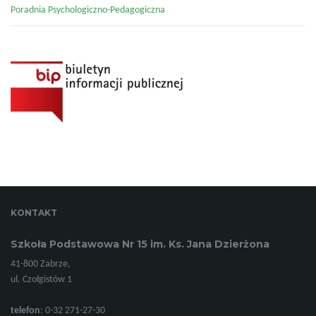
Poradnia Psychologiczno-Pedagogiczna
KONTAKT
Szkoła Podstawowa Nr 15 im. Ks. Jana Dzierżona
41-800 Zabrze,
ul. Czołgistów 1
telefon
: 0-32 271-27-30