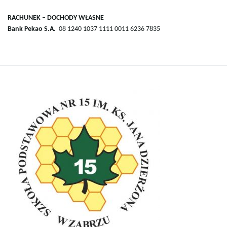
w
RACHUNEK – DOCHODY WŁASNE
Bank Pekao S.A.
08 1240 1037 1111 0011 6236 7835
i
g
a
c
j