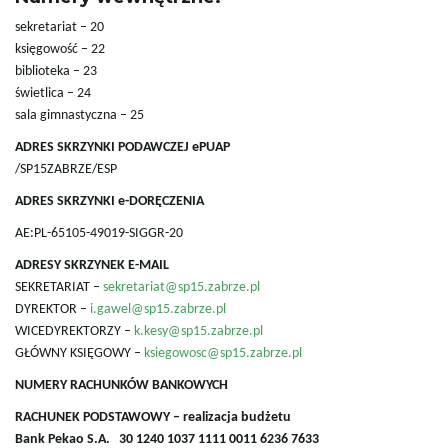
sekretariat – 20
ą
księgowość – 22
biblioteka – 23
świetlica – 24
sala gimnastyczna – 25
c
ADRES SKRZYNKI PODAWCZEJ ePUAP
/SP15ZABRZE/ESP
ADRES SKRZYNKI e-DORĘCZENIA
z
AE:PL-65105-49019-SIGGR-20
ADRESY SKRZYNEK E-MAIL
SEKRETARIAT –
sekretariat@sp15.zabrze.pl
n
DYREKTOR –
i.gawel@sp15.zabrze.pl
WICEDYREKTORZY –
k.kesy@sp15.zabrze.pl
GŁÓWNY KSIĘGOWY –
ksiegowosc@sp15.zabrze.pl
a
NUMERY RACHUNKÓW BANKOWYCH
RACHUNEK PODSTAWOWY – realizacja budżetu
Bank Pekao S.A.
30 1240 1037 1111 0011 6236 7633