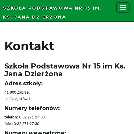
SZKOŁA PODSTAWOWA NR 15 IM.
KS. JANA DZIERŻONA
P
Kontakt
r
Szkoła Podstawowa Nr 15 im Ks.
z
Jana Dzierżona
Adres szkoły:
41-800 Zabrze,
e
ul. Czołgistów 1
Numery telefonów:
telefon
: 0-32 271-27-30
ł
faks
: 0-32 271-27-30
Numery wewnętrzne: