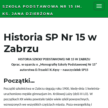
SZKOŁA PODSTAWOWA NR 15 IM.
KS. JANA DZIERŻONA
P
Historia SP Nr 15 w
r
Zabrzu
z
HISTORIA SZKOŁY PODSTAWOWEJ NR 15 W ZABRZU
Oprac. w oparciu o „Monografię Szkoły Podstawowej Nr 15”
autorstwa D.Trzaski i K.Kęsy – nauczycielek SP15
e
Początki…
Początki szkolnictwa w Zabrzu sięgają roku 1900, kiedy-dnia 1 kwietnia-
uruchomiono męskie gimnazjum im. Królowej Luizy (dziś III LO). W
ł
początkach XX wieku powstało także wiele szkół powszechnych,
wznoszonych we wszystkich częściach miasta. Poza ewangelicką i