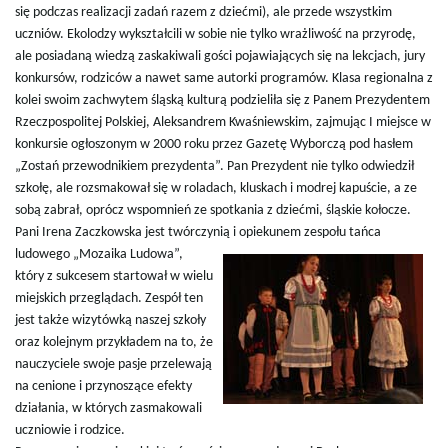
się podczas realizacji zadań razem z dziećmi), ale przede wszystkim
uczniów. Ekolodzy wykształcili w sobie nie tylko wrażliwość na przyrodę,
ale posiadaną wiedzą zaskakiwali gości pojawiających się na lekcjach, jury
konkursów, rodziców a nawet same autorki programów. Klasa regionalna z
kolei swoim zachwytem śląską kulturą podzieliła się z Panem Prezydentem
Rzeczpospolitej Polskiej, Aleksandrem Kwaśniewskim, zajmując I miejsce w
konkursie ogłoszonym w 2000 roku przez Gazetę Wyborczą pod hasłem
„Zostań przewodnikiem prezydenta”. Pan Prezydent nie tylko odwiedził
szkołę, ale rozsmakował się w roladach, kluskach i modrej kapuście, a ze
sobą zabrał, oprócz wspomnień ze spotkania z dziećmi, śląskie kołocze.
Pani Irena Zaczkowska jest twórczynią i opiekunem zespołu
tańca
ludowego „Mozaika Ludowa”,
który z sukcesem startował w wielu
miejskich przeglądach. Zespół ten
jest także wizytówką naszej szkoły
oraz kolejnym przykładem na to, że
nauczyciele swoje pasje przelewają
na cenione i przynoszące efekty
działania, w których zasmakowali
uczniowie i rodzice.