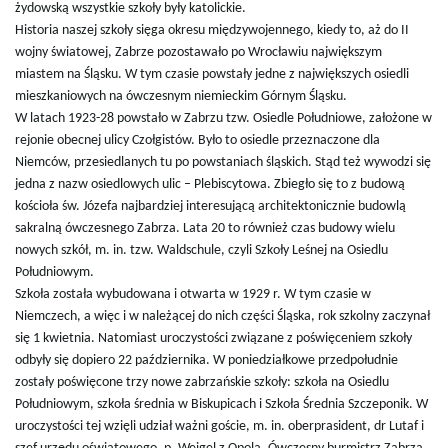
żydowską wszystkie szkoły były katolickie.
Historia naszej szkoły sięga okresu międzywojennego, kiedy to, aż do II
ą
wojny światowej, Zabrze pozostawało po Wrocławiu największym
miastem na Śląsku. W tym czasie powstały jedne z największych osiedli
mieszkaniowych na ówczesnym niemieckim Górnym Śląsku.
W latach 1923-28 powstało w Zabrzu tzw. Osiedle Południowe, założone w
c
rejonie obecnej ulicy Czołgistów. Było to osiedle przeznaczone dla
Niemców, przesiedlanych tu po powstaniach śląskich. Stąd też wywodzi się
jedna z nazw osiedlowych ulic – Plebiscytowa. Zbiegło się to z budową
kościoła św. Józefa najbardziej interesującą architektonicznie budowlą
z
sakralną ówczesnego Zabrza. Lata 20 to również czas budowy wielu
nowych szkół, m. in. tzw. Waldschule, czyli Szkoły Leśnej na Osiedlu
Południowym.
n
Szkoła została wybudowana i otwarta w 1929 r. W tym czasie w
Niemczech, a więc i w należącej do nich części Śląska, rok szkolny zaczynał
się 1 kwietnia. Natomiast uroczystości związane z poświęceniem szkoły
odbyły się dopiero 22 października. W poniedziałkowe przedpołudnie
a
zostały poświęcone trzy nowe zabrzańskie szkoły: szkoła na Osiedlu
Południowym, szkoła średnia w Biskupicach i Szkoła Średnia Szczeponik. W
uroczystości tej wzięli udział ważni goście, m. in. oberprasident, dr Lutaf i