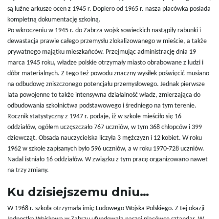
są luźne arkusze ocen z 1945 r. Dopiero od 1965 r. nasza placówka posiada
kompletną dokumentację szkolną.
Po wkroczeniu w 1945 r. do Zabrza wojsk sowieckich nastąpiły rabunki i
dewastacja prawie całego przemysłu zlokalizowanego w mieście, a także
prywatnego majątku mieszkańców. Przejmując administrację dnia 19
marca 1945 roku, władze polskie otrzymały miasto obrabowane z ludzi i
dóbr materialnych. Z tego też powodu znaczny wysiłek poświęcić musiano
na odbudowę zniszczonego potencjału przemysłowego. Jednak pierwsze
lata powojenne to także intensywna działalność władz, zmierzająca do
odbudowania szkolnictwa podstawowego i średniego na tym terenie.
Rocznik statystyczny z 1947 r. podaje, iż w szkole mieściło się 16
oddziałów, ogółem uczęszczało 767 uczniów, w tym 368 chłopców i 399
dziewcząt. Obsada nauczycielska liczyła 3 mężczyzn i 12 kobiet. W roku
1962 w szkole zapisanych było 596 uczniów, a w roku 1970-728 uczniów.
Nadal istniało 16 oddziałów. W związku z tym pracę organizowano nawet
na trzy zmiany.
Ku dzisiejszemu dniu…
W 1968 r. szkoła otrzymała imię Ludowego Wojska Polskiego. Z tej okazji