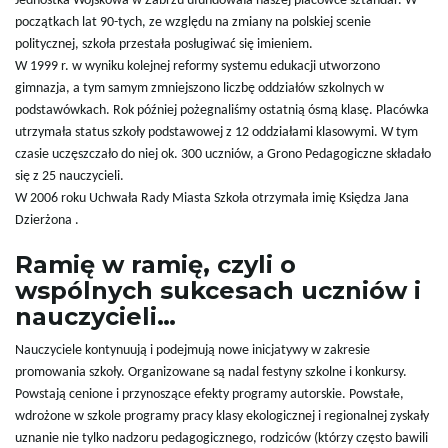
Jednostka Wojskowa w Zabrzu ufundowała naszej placówce sztandar. W
początkach lat 90-tych, ze względu na zmiany na polskiej scenie
politycznej, szkoła przestała posługiwać się imieniem.
W 1999 r. w wyniku kolejnej reformy systemu edukacji utworzono
gimnazja, a tym samym zmniejszono liczbę oddziałów szkolnych w
podstawówkach. Rok później pożegnaliśmy ostatnią ósmą klasę. Placówka
utrzymała status szkoły podstawowej z 12 oddziałami klasowymi. W tym
czasie uczęszczało do niej ok. 300 uczniów, a Grono Pedagogiczne składało
się z 25 nauczycieli.
W 2006 roku Uchwała Rady Miasta Szkoła otrzymała imię Księdza Jana
Dzierżona .
Ramię w ramię, czyli o
wspólnych sukcesach uczniów i
nauczycieli…
Nauczyciele kontynuują i podejmują nowe inicjatywy w zakresie
promowania szkoły. Organizowane są nadal festyny szkolne i konkursy.
Powstają cenione i przynoszące efekty programy autorskie. Powstałe,
wdrożone w szkole programy pracy klasy ekologicznej i regionalnej zyskały
uznanie nie tylko nadzoru pedagogicznego, rodziców (którzy często bawili