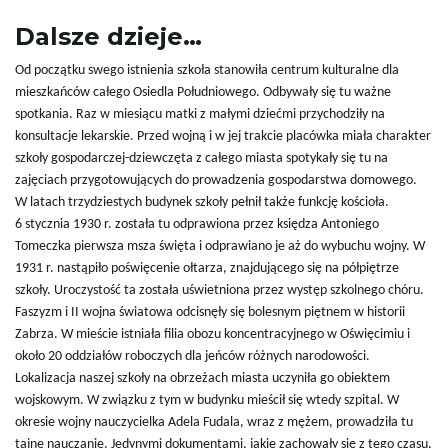
Dalsze dzieje…
Od początku swego istnienia szkoła stanowiła centrum kulturalne dla
ę
mieszkańców całego Osiedla Południowego. Odbywały się tu ważne
spotkania. Raz w miesiącu matki z małymi dziećmi przychodziły na
konsultacje lekarskie. Przed wojną i w jej trakcie placówka miała charakter
szkoły gospodarczej-dziewczęta z całego miasta spotykały się tu na
zajęciach przygotowujących do prowadzenia gospodarstwa domowego.
W latach trzydziestych budynek szkoły pełnił także funkcję kościoła.
6 stycznia 1930 r. została tu odprawiona przez księdza Antoniego
Tomeczka pierwsza msza święta i odprawiano je aż do wybuchu wojny. W
1931 r. nastąpiło poświęcenie ołtarza, znajdującego się na półpiętrze
szkoły. Uroczystość ta została uświetniona przez występ szkolnego chóru.
Faszyzm i II wojna światowa odcisnęły się bolesnym piętnem w historii
Zabrza. W mieście istniała filia obozu koncentracyjnego w Oświęcimiu i
około 20 oddziałów roboczych dla jeńców różnych narodowości.
Lokalizacja naszej szkoły na obrzeżach miasta uczyniła go obiektem
wojskowym. W związku z tym w budynku mieścił się wtedy szpital. W
okresie wojny nauczycielka Adela Fudala, wraz z mężem, prowadziła tu
tajne nauczanie. Jedynymi dokumentami, jakie zachowały się z tego czasu,