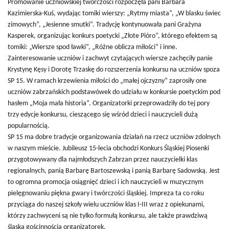
Promowanie uczniowskiej twórczości rozpoczęła pani Barbara
Kazimierska-Kuś, wydając tomiki wierszy: „Rytmy miasta”, „W blasku świec
zimowych”, „Jesienne smutki”. Tradycję kontynuowała pani Grażyna
Kasperek, organizując konkurs poetycki „Złote Pióro”, którego efektem są
tomiki: „Wiersze spod ławki”, „Różne oblicza miłości” i inne.
Zainteresowanie uczniów i zachwyt czytających wiersze zachęciły panie
Krystynę Kęsy i Dorotę Trzaskę do rozszerzenia konkursu na uczniów spoza
SP 15. W ramach krzewienia miłości do „małej ojczyzny” zaprosiły one
uczniów zabrzańskich podstawówek do udziału w konkursie poetyckim pod
hasłem „Moja mała historia”. Organizatorki przeprowadziły do tej pory
trzy edycje konkursu, cieszącego się wśród dzieci i nauczycieli dużą
popularnością.
SP 15 ma dobre tradycje organizowania działań na rzecz uczniów zdolnych
w naszym mieście. Jubileusz 15-lecia obchodzi Konkurs Śląskiej Piosenki
przygotowywany dla najmłodszych Zabrzan przez nauczycielki klas
regionalnych, panią Barbarę Bartoszewską i panią Barbarę Sadowską. Jest
to ogromna promocja osiągnięć dzieci i ich nauczycieli w muzycznym
pielęgnowaniu piękna gwary i twórczości śląskiej. Impreza ta co roku
przyciąga do naszej szkoły wielu uczniów klas I-III wraz z opiekunami,
którzy zachwyceni są nie tylko formułą konkursu, ale także prawdziwą
śląską gościnnością organizatorek.