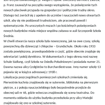
szef urzędu oświatowego, p. Weigel z Opola. Ówczesny burmistrz Zabrza,
w
p. Franz zauważył na początku swego wystąpienia, że poświęcenie tych
nowych placówek przypada na gospodarczo i politycznie trudny okres.
Dlatego też zwrócił się z apelem do uczniów i nauczycieli nowo otwartych
szkół, aby się nie poddawali trudnościom, ale pracowali powoli i
i
systematycznie. Po uroczystych mszach i po kościelnych poświęceniach
nowych budynków miała miejsce wspólna zabawa w auli Szczeponik Szkoła
Średnia.
W chwili otwarcia nasza szkoła była nowoczesną, jak na owe czasy, szkołą
g
powszechną dla dziewcząt i chłopców – Grundschule. Około roku 1933
została powiększona, prawdopodobnie o część, gdzie obecnie znajduje się
sekretariat i pokój dyrektora. W dokumentach z tego okresu nosi nazwę
Schule Südlung, czyli Szkoła na Osiedlu Południowym i posiadała numer 21.
a
Dawna nazwa ulicy Czołgistów to Burchardiestrasse. Inny numer szkoły-13
pojawia się w książce adresowej z 1938 r.
Lokalizacja poszczególnych pomieszczeń szkolnych zmieniała się.
Pierwotnie kuchnia znajdowała się w suterenie, biblioteka na pierwszym
c
piętrze, a z pokoju nauczycielskiego było bezpośrednie przejście do
obecnej sali nr 46, gdzie wówczas znajdowała się scena teatralna. Do
momentu oddania do użytku budynku przedszkola przy ulicy Matejki
j
znajdowało się ono w szkolnej suterenie.