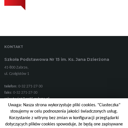
KONTAKT
Szkoła Podstawowa Nr 15 im. Ks. Jana Dzierżona
41-800 Zabrze,
ul. Czołgistów 1
telefon
: 0-32 271-27-30
faks
: 0-32 271-27-30
sekretariat@sp15.zabrze.pl
Uwaga: Nasza strona wykorzystuje pliki cookies. "Ciasteczka"
stosujemy w celu podnoszenia jakości świadczonych usług.
Korzystanie z witryny bez zmian w konfiguracji przeglądarki
© 2026 Szkoła Podstawowa Nr 15 im. Ks. Jana Dzierżona. Wszelkie prawa
dotyczących plików cookies spowoduje, że będą one zapisywane
zastrzeżone.