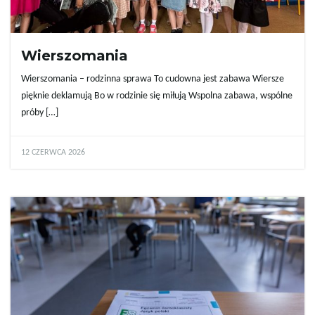
w
Wierszomania
i
Wierszomania – rodzinna sprawa To cudowna jest zabawa Wiersze
pięknie deklamują Bo w rodzinie się miłują Wspolna zabawa, wspólne
próby […]
g
12 CZERWCA 2026
a
c
j