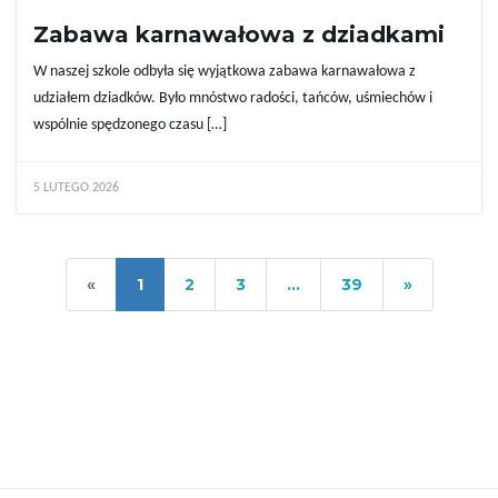
Zabawa karnawałowa z dziadkami
W naszej szkole odbyła się wyjątkowa zabawa karnawałowa z
udziałem dziadków. Było mnóstwo radości, tańców, uśmiechów i
wspólnie spędzonego czasu […]
5 LUTEGO 2026
«
1
2
3
…
39
»